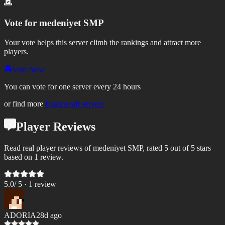
Vote for
medeniyet SMP
Your vote helps this server climb the rankings and attract more
players.
Vote Now
You can vote for one server every 24 hours
or find more
Eaglercraft servers
Player Reviews
Read real player reviews of medeniyet SMP, rated 5 out of 5 stars
based on 1 review.
5.0
/ 5 ·
1
review
ADORIA
28d ago