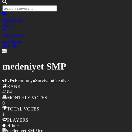
Free Server
FREE
Add Server
List yours
Login
medeniyet SMP
PvP
Economy
Survival
Creative
RANK
#
184
MONTHLY
VOTES
0
TOTAL
VOTES
1
PLAYERS
Offline