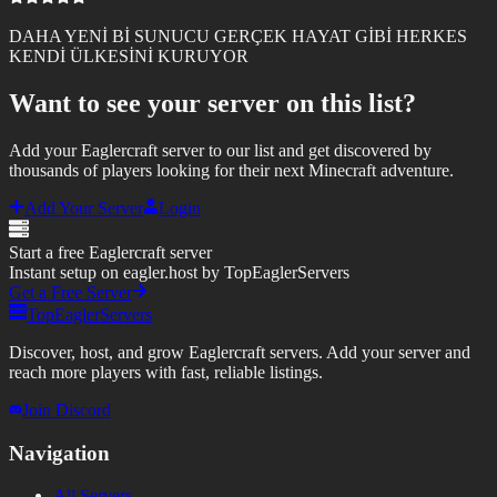
DAHA YENİ Bİ SUNUCU GERÇEK HAYAT GİBİ HERKES
KENDİ ÜLKESİNİ KURUYOR
Want to see your server on this list?
Add your Eaglercraft server to our list and get discovered by
thousands of players looking for their next Minecraft adventure.
Add Your Server
Login
Start a free Eaglercraft server
Instant setup on eagler.host by TopEaglerServers
Get a Free Server
TopEaglerServers
Discover, host, and grow Eaglercraft servers. Add your server and
reach more players with fast, reliable listings.
Join Discord
Navigation
All Servers