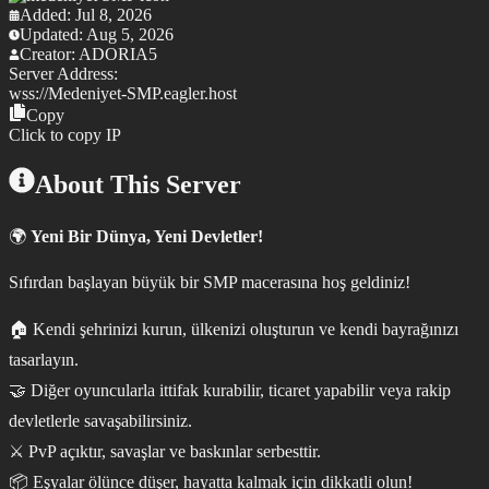
Added:
Jul 8, 2026
Updated:
Aug 5, 2026
Creator:
ADORIA5
Server Address:
wss://
Medeniyet-SMP.eagler.host
Copy
Click to copy IP
About This Server
🌍
Yeni Bir Dünya, Yeni Devletler!
Sıfırdan başlayan büyük bir SMP macerasına hoş geldiniz!
🏠 Kendi şehrinizi kurun, ülkenizi oluşturun ve kendi bayrağınızı
tasarlayın.
🤝 Diğer oyuncularla ittifak kurabilir, ticaret yapabilir veya rakip
devletlerle savaşabilirsiniz.
⚔️ PvP açıktır, savaşlar ve baskınlar serbesttir.
📦 Eşyalar ölünce düşer, hayatta kalmak için dikkatli olun!