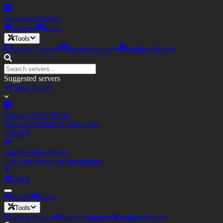
TopEagler
Servers
Servers
Blogs
Tools
Server Status
Server Banner
Votifier Tester
Suggested servers
Create Server
Create A Free Server
Host with Eagler.Host for free
FREE
Add Existing Server
List your server on our platform
Login
Home
Blogs
Tools
Server Status
Server Banner
Votifier Tester